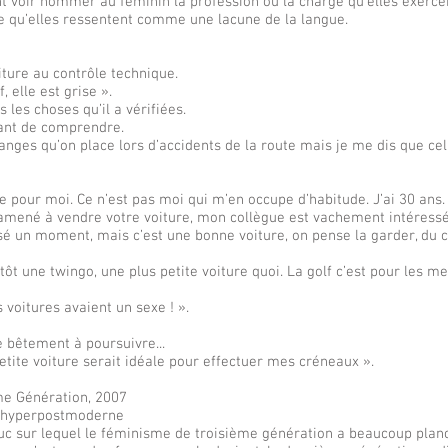
 voir nommer au féminin la profession ou la charge qu’elles exercen
ce qu’elles ressentent comme une lacune de la langue.
iture au contrôle technique.
, elle est grise ».
les choses qu’il a vérifiées.
lant de comprendre.
nges qu’on place lors d’accidents de la route mais je me dis que cela
e pour moi. Ce n’est pas moi qui m’en occupe d’habitude. J’ai 30 ans.
 amené à vendre votre voiture, mon collègue est vachement intéressé
nsé un moment, mais c’est une bonne voiture, on pense la garder, du c
lutôt une twingo, une plus petite voiture quoi. La golf c’est pour les me
 voitures avaient un sexe ! ».
 bêtement à poursuivre...
petite voiture serait idéale pour effectuer mes créneaux ».
e Génération, 2007
re hyperpostmoderne
truc sur lequel le féminisme de troisième génération a beaucoup planc