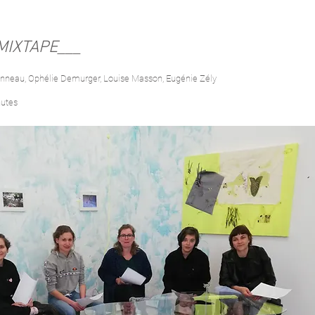
MIXTAPE___
onneau, Ophélie Demurger, Louise Masson, Eugénie Zély
nutes