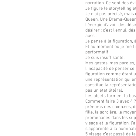
narration. Ce sont des év
Je figure le storytelling et
Je n’ai pas précisé, ma
Queen. Une Drama-Queen n
l’énergie d’avoir des dési
désirer : c’est l’ennui, d
aussi.
Je pense à la figuration, 
Et au moment où je me fig
performatif.
Je suis insuffisante.
Mes gestes, mes paroles, 
l’incapacité de penser ce
figuration comme étant un
une représentation qui en
constitue la représentati
pas un état littéral.
Les objets forment la bas
Comment faire 3 avec 4 ? D’
prénoms des chien.nes, de
fille, la sorcière, la moy
promenades dans les superm
visage et la figuration, l
s’apparente à la nominat
5 visage c’est passé de l