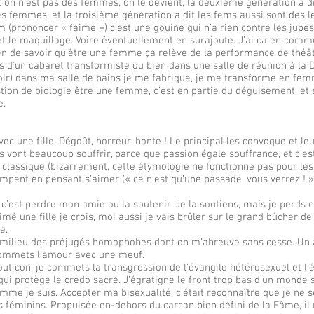
it on n’est pas des femmes, on le devient, la deuxième génération a di
 femmes, et la troisième génération a dit les fems aussi sont des l
 (prononcer « faime ») c’est une gouine qui n’a rien contre les jupes,
 et le maquillage. Voire éventuellement en surajoute. J’ai ça en com
n de savoir qu’être une femme ça relève de la performance de théât
s d’un cabaret transformiste ou bien dans une salle de réunion à la D
soir) dans ma salle de bains je me fabrique, je me transforme en fe
tion de biologie être une femme, c’est en partie du déguisement, et 
e.
c une fille. Dégoût, horreur, honte ! Le principal les convoque et le
les vont beaucoup souffrir, parce que passion égale souffrance, et c’es
atin classique (bizarrement, cette étymologie ne fonctionne pas pour le
 trompent en pensant s’aimer (« ce n’est qu’une passade, vous verrez ! »
: c’est perdre mon amie ou la soutenir. Je la soutiens, mais je perds
aimé une fille je crois, moi aussi je vais brûler sur le grand bûcher de
e.
u milieu des préjugés homophobes dont on m’abreuve sans cesse. Un 
 commets l’amour avec une meuf.
out con, je commets la transgression de l’évangile hétérosexuel et l’
qui protège le credo sacré. J’égratigne le front trop bas d’un mond
comme je suis. Accepter ma bisexualité, c’était reconnaître que je ne 
 féminins. Propulsée en-dehors du carcan bien défini de la Fâme, i