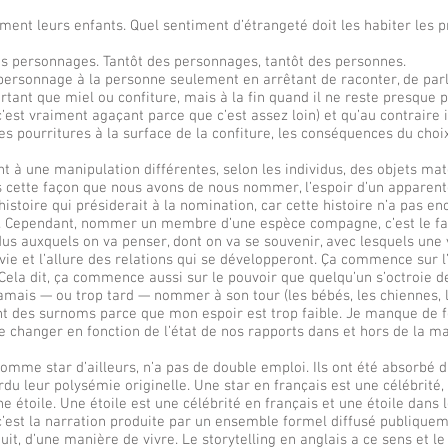
nt leurs enfants. Quel sentiment d’étrangeté doit les habiter les p
les personnages. Tantôt des personnages, tantôt des personnes.
personnage à la personne seulement en arrêtant de raconter, de parl
rtant que miel ou confiture, mais à la fin quand il ne reste presque 
(c’est vraiment agaçant parce que c’est assez loin) et qu’au contraire i
 pourritures à la surface de la confiture, les conséquences du choi
à une manipulation différentes, selon les individus, des objets mate
ans cette façon que nous avons de nous nommer, l’espoir d’un apparen
histoire qui présiderait à la nomination, car cette histoire n’a pas en
 Cependant, nommer un membre d’une espèce compagne, c’est le fa
us auxquels on va penser, dont on va se souvenir, avec lesquels une v
 vie et l’allure des relations qui se développeront. Ça commence sur l
Cela dit, ça commence aussi sur le pouvoir que quelqu’un s’octroie
amais — ou trop tard — nommer à son tour (les bébés, les chiennes, 
nt des surnoms parce que mon espoir est trop faible. Je manque de f
 changer en fonction de l’état de nos rapports dans et hors de la ma
comme star d’ailleurs, n’a pas de double emploi. Ils ont été absorbé 
u leur polysémie originelle. Une star en français est une célébrité, 
étoile. Une étoile est une célébrité en français et une étoile dans l
: c’est la narration produite par un ensemble formel diffusé publique
it, d’une manière de vivre. Le storytelling en anglais a ce sens et l