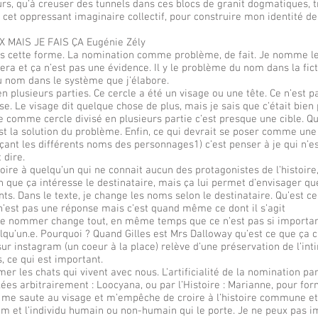
jours, qu’à creuser des tunnels dans ces blocs de granit dogmatiques,
cet oppressant imaginaire collectif, pour construire mon identité de
MAIS JE FAIS ÇA Eugénie Zély
ans cette forme. La nomination comme problème, de fait. Je nomme les
era et ça n’est pas une évidence. Il y le problème du nom dans la fic
du nom dans le système que j’élabore.
 en plusieurs parties. Ce cercle a été un visage ou une tête. Ce n’est p
. Le visage dit quelque chose de plus, mais je sais que c’était bien
̂te comme cercle divisé en plusieurs partie c’est presque une cible. Qu
 est la solution du problème. Enfin, ce qui devrait se poser comme une
nçant les différents noms des personnages1) c’est penser à je qui n’e
 dire.
oire à quelqu’un qui ne connait aucun des protagonistes de l’histoire
 que ça intéresse le destinataire, mais ça lui permet d’envisager qu
ents. Dans le texte, je change les noms selon le destinataire. Qu’est ce
 n’est pas une réponse mais c’est quand même ce dont il s’agit
 nommer change tout, en même temps que ce n’est pas si importan
u’un.e. Pourquoi ? Quand Gilles est Mrs Dalloway qu’est ce que ça 
r instagram (un coeur à la place) relève d’une préservation de l’intim
s, ce qui est important.
mer les chats qui vivent avec nous. L’artificialité de la nomination pa
ées arbitrairement : Loocyana, ou par l’Histoire : Marianne, pour fo
 me saute au visage et m’empêche de croire à l’histoire commune et
om et l’individu humain ou non-humain qui le porte. Je ne peux pas 