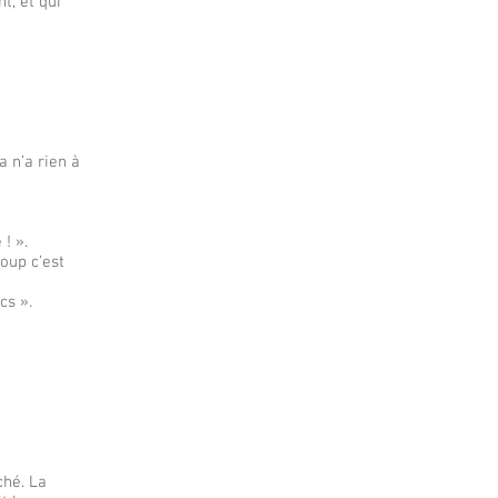
t, et qui
 n’a rien à
 ! ».
oup c’est
cs ».
hé. La