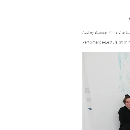
Audrey Boursier, Anna Charb
Performance-Lecture, 30 mi