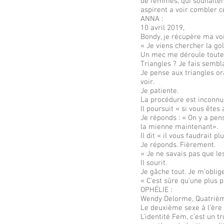
de femmes, qui souhaitent
aspirent a voir combler 
ANNA :
10 avril 2019,
Bondy, je récupère ma vo
« Je viens chercher la golf
Un mec me déroule toutes 
Triangles ? Je fais semb
Je pense aux triangles ora
voir.
Je patiente.
La procédure est inconnu
Il poursuit « si vous êtes
Je réponds : « On y a pe
la mienne maintenant».
Il dit « il vous faudrait p
Je réponds. Fièrement.
« Je ne savais pas que les
Il sourit.
Je gâche tout. Je m’oblige
« C’est sûre qu’une plus 
OPHÉLIE :
Wendy Delorme, Quatrièm
Le deuxième sexe à l’è
L’identité Fem, c’est un 