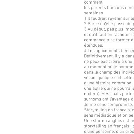
comment
les parents humains nomme
semaines
1 Il faudrait revenir sur 
2 Parce qu’elle passe du 
3 Au début, pas plus impo
et qu’il faut en racheter 
commence à se former des
étendues.
4 Les agacements tiennent 
Définitivement, il y a d
ne peux pas croire à une 
au moment où je nomme.
dans le champ des individ
vécue, quelque soit cette
d’une histoire commune. 
une autre qui ne pourra j
etctera). Mes chats porte
surnoms ont l’avantage de
Je me sens compromise.
Storytelling en français, 
sens médiatique et on perd
Une star en anglais est une 
storytelling en français 
d’une personne, d’un produ