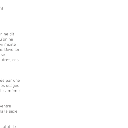
il
n ne dit
Qu’on ne
n mixité
. Dévoiler
 se
autres, ces
ée par une
 des usages
gles, même
ventre
ns le sexe
statut de