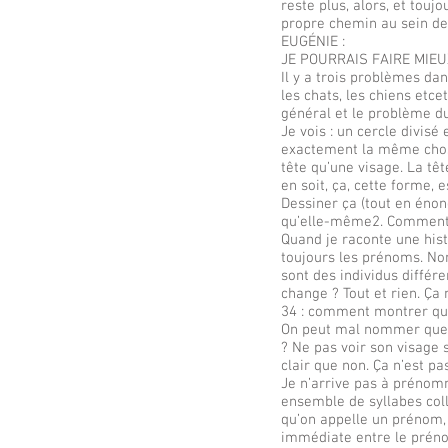
reste plus, alors, et tou
propre chemin au sein de 
EUGÉNIE :
JE POURRAIS FAIRE MIEUX 
Il y a trois problèmes d
les chats, les chiens etcet
général et le problème 
Je vois : un cercle divisé
exactement la même chose
tête qu’une visage. La te
en soit, ça, cette forme,
Dessiner ça (tout en éno
qu’elle-même2. Comment
Quand je raconte une hist
toujours les prénoms. Non
sont des individus différ
change ? Tout et rien. Ça
34 : comment montrer que
On peut mal nommer quelq
? Ne pas voir son visage su
clair que non. Ça n’est pa
Je n’arrive pas à prénom
ensemble de syllabes coll
qu’on appelle un prénom,
immédiate entre le prén