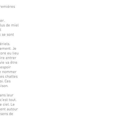
remières
er.
plus de miel
l
x se sont
́riels.
tement. Je
core eu lieu
ire entrer
ie va être
’espoir
 de nommer
les chattes
oi. Ces
ison.
dans leur
c’est tout.
e ciel. Le
ment autour
e sens de