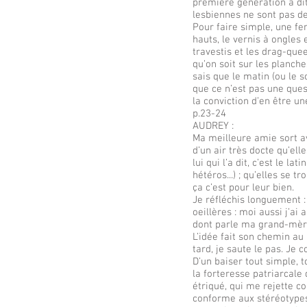
première génération a d
lesbiennes ne sont pas des
Pour faire simple, une fem
hauts, le vernis à ongles
travestis et les drag-quee
qu’on soit sur les planche
sais que le matin (ou le 
que ce n’est pas une ques
la conviction d’en être un
p.23-24
AUDREY :
Ma meilleure amie sort ave
d’un air très docte qu’el
lui qui l’a dit, c’est le l
hétéros...) ; qu’elles se
ça c’est pour leur bien.
Je réfléchis longuement 
oeillères : moi aussi j’ai 
dont parle ma grand-mèr
L’idée fait son chemin a
tard, je saute le pas. Je
D’un baiser tout simple, t
la forteresse patriarcale 
étriqué, qui me rejette 
conforme aux stéréotypes