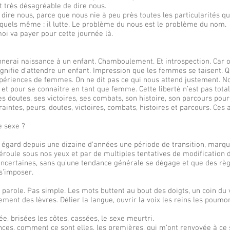
t très désagréable de dire nous.
e dire nous, parce que nous nie à peu près toutes les particularités qu’
quels même : il lutte. Le problème du nous est le problème du nom.
i va payer pour cette journée là.
nerai naissance à un enfant. Chamboulement. Et introspection. Car o
ignifie d’attendre un enfant. Impression que les femmes se taisent. 
ériences de femmes. On ne dit pas ce qui nous attend justement. No
et pour se connaitre en tant que femme. Cette liberté n’est pas totale
es doutes, ses victoires, ses combats, son histoire, son parcours pour
aintes, peurs, doutes, victoires, combats, histoires et parcours. Ces 
e sexe ?
 égard depuis une dizaine d’années une période de transition, marqu
 déroule sous nos yeux et par de multiples tentatives de modification
 incertaines, sans qu’une tendance générale se dégage et que des rè
 s’imposer.
 parole. Pas simple. Les mots buttent au bout des doigts, un coin du 
ment des lèvres. Délier la langue, ouvrir la voix les reins les poumo
, brisées les côtes, cassées, le sexe meurtri.
nces, comment ce sont elles, les premières, qui m’ont renvoyée à ce 