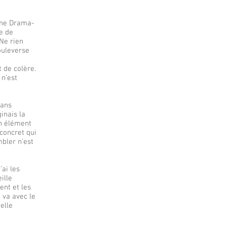
 une Drama-
e de
 Ne rien
bouleverse
 de colère.
 n’est
dans
inais la
 élément
 concret qui
mbler n’est
’ai les
ille
ent et les
 va avec le
elle