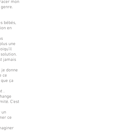
 tracer mon
 genre.
 bébés,
tion en
as
 plus une
oiqu’il
 solution.
st jamais
, je donne
e ce
 que ça
t .
change
ité. C’est
r un
rmer ce
imaginer