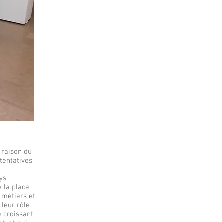
 raison du
 tentatives
ays
e la place
 métiers et
leur rôle
e croissant