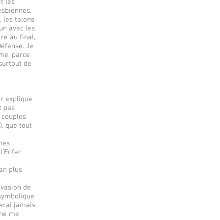
t les
esbiennes.
 les talons
mun avec les
re au final,
éfense. Je
mme, parce
surtout de
ur explique
t pas
s couples
), que tout
 mes
 l’Enfer
an plus
évasion de
e symbolique
serai jamais
l ne me