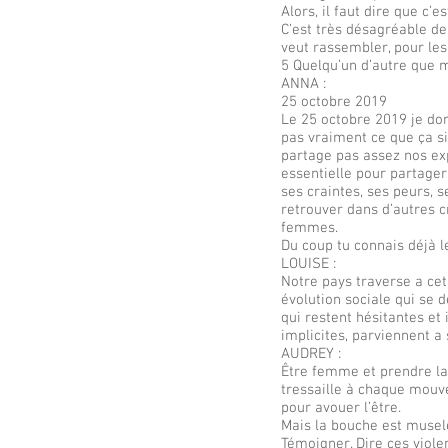
Alors, il faut dire que c’es
C’est très désagréable d
veut rassembler, pour les
5 Quelqu’un d’autre que mo
ANNA :
25 octobre 2019
Le 25 octobre 2019 je don
pas vraiment ce que ça s
partage pas assez nos exp
essentielle pour partager 
ses craintes, ses peurs, s
retrouver dans d’autres cr
femmes.
Du coup tu connais déjà l
LOUISE :
Notre pays traverse a cet
évolution sociale qui se
qui restent hésitantes et
implicites, parviennent a
AUDREY :
Être femme et prendre la
tressaille à chaque mouve
pour avouer l’être.
Mais la bouche est muselée
Témoigner. Dire ces viole