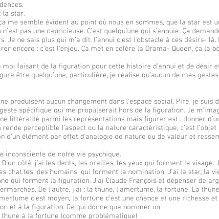
idences.
 la star.
is ça me semble évident au point où nous en sommes, que la star est
’est pas une capricieuse. C’est quelqu’une qui s’ennuie. Ça demand
rs. Je ne sais plus qui m’a dit, l’ennui c’est l’obstacle à ces désirs- là.
ésirer encore : c’est l’enjeu. Ça met en colère la Drama- Queen, ça la 
à moi faisant de la figuration pour cette histoire d’ennui et de désir et
ure être quelqu’une, particulière, je réalise qu’aucun de mes gestes
ne produisent aucun changement dans l’espace social. Pire, je suis 
 geste spécifique qui me propulserait hors de la figuration. Je m’imag
e littéralité parmi les représentations mais figurer est : donner d’un
 rende perceptible l’aspect ou la nature caractéristique, c’est l’objet
on d’un élément par effet d’analogie de nature ou de valeur et resse
e inconsciente de notre vie psychique.
un côté, j’ai les dents, les oreilles, les yeux qui forment le visage. J
s chat.tes, des humains, qui forment la nomination. J’ai la star, la vie
enne qui forment la figuration. J’ai Claude François et dépenser de arg
archés. De l’autre, j’ai : la thune, l’amertume, la fortune. La thune
’amertume c’est moyen, la fortune c’est une chance et une richesse et 
ion et à la figuration. Ce qui donne que nommer un
a thune à la fortune (comme problématique) .